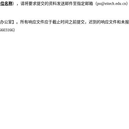
单位名称
），请
将
要求提交的资料
发送邮件
至指定邮箱
（
po@eitech.edu.cn
标办公室
】
。
所有响应文件应于截止时间之前提交，迟到的响应文件和未
报
6603
1
66
）