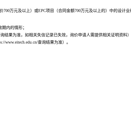
价
7
00
万元及以上）或
EPC
项目（合同金额
7
00
万元及以上的）中的设计业
效期内的情形；
.gov.cn）查询结果为准，如相关失信记录已失效，询价申请人需提供相关证明资料
ps://www.eitech.edu.cn/
查询结果为准）。