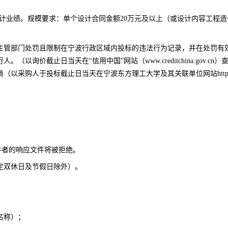
计业绩
。
规模要求：单个设计合同金额
2
0
万元及以上（或设计内容工程造
主管部门处罚且限制在宁波行政区域内投标的违法行为记录，并在处罚有
行人。（以询价截止日当天在
“信用中国”网站（www.creditchina
商（以
采购人
于投标截止日当天在宁波东方理工大学及其关联单位网站
htt
件者的响应文件将被拒绝。
定双休日及节假日除外）。
名称）
；