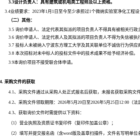
3.3设计负责人：具有建筑或机电类工程师及以上资格。
3.4
业绩要求：
202
3
年
1
月
1
日至今
至少
承担过
1
个微纳实验室净化工程设
（二）其他：
3.
5
询价申请人、法定代表其拟派的项目负责人不得具有被相关行政
3.
6
询价申请人、法定代表人及其拟派的项目负责人不得为失信被执
3.
7
投标人未被纳入宁波东方理工大学及其关联单位不诚信行为供应
3.
8
本次招标对未中标人的投标文件中的技术成果不给予经济补偿。
3.9
本询价项目不接受联合体申请。
4. 采购文件的获取
4.
1
、采购文件通过从
采购人处正式报名后
获取，未
报名获取
采购文
4.
2
、采购文件
领取
期限：
2026
年
5
月
20
日至
2026
年
5
月
25
日
1
2
:00
（法
4.
3
、
获取
询价文件时需提供以下资料：
（
1
）
营业执照
及
资质证书
复印件（复印件加盖公章）
；
（
2
）填写
并提交
报名函
（含
word
版及盖章扫描件，文件名写明单位