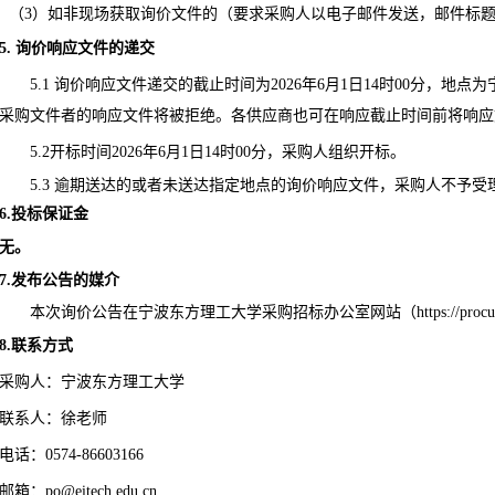
（
3
）如非现场
获取
询价文件的（要求
采购人
以电子邮件发送
，邮件标
5. 询价响应文件的递交
5.1 询价响应文件递交的截止时间为2026年
6
月
1
日
14时00分，地点
采购文
件者的响应文件将被拒绝。
各供应商也可在响应截止时间前将响应
5.2开标时间2026年
6
月
1
日
14时00分，
采购人组织开标
。
5.3 逾期送达的或者未送达指定地点的询价响应文件，采购人不予受
6.
投标保证金
无。
7
.
发布公告的媒介
本次
询价
公告在
宁波东方理工大学
采购招标办公室网站（
https://proc
8
.联系方式
采购人：
宁波东方理工大学
联系人：徐老师
电话：
0574-86603166
邮箱：
po@eitech.edu.cn