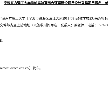
题：
宁波东方理工大学
微纳实验室综合环境建设项目设计
采购项目报名
—
为宁波东方理工大学【宁波市镇海区海江大道
2911
号行政教学楼
233采购招
文件邮寄至
上述地址
（以签收时间为准
，
联系人：
徐
老师
，
电话：
0574-8
理。
urement.eitech.edu.cn/）
发布。