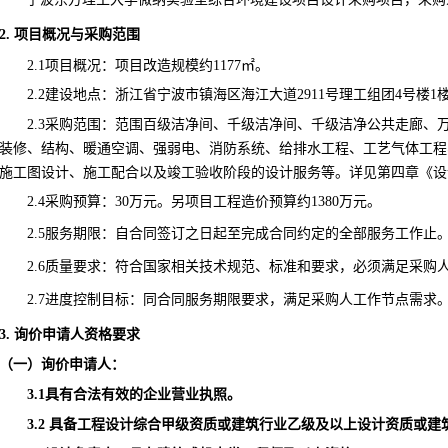
2.
项目概况与采购范围
2.1
项目概
况：
项目改造规模
约
1177㎡
。
2.2
建设地点：
浙江省宁波市镇海区海江大道
2911号
理工组团
4
号楼
1
2.
3
采购范围：
范围百级洁净间、千级洁净间、千级洁净公共走廊、
装修、结构、暖通空调、强弱电、消防系统、给排水工程、工艺气体工程
施工图设计、施工配合以及竣工验收阶段的设计服务等。详见第四章《
设
2.
4
采购预算：
30
万元。
另项目工程造价预算
约
1
38
0万元。
2.
5
服务期限：自合同签订之日起至完成合同约定的全部服务工作止
2.
6
质量要求：符合国家相关技术规范、标准和要求，必须满足采购
2.7进度控制目标
：
同合同服务期限要求
，满足采购人工作节点需求
3. 询价申请人资格要求
（一）询价申请人：
3.1具有合法有效的企业营业执照。
3.2 具备工程设计综合甲级资质或建筑行业乙级及以上设计资质或