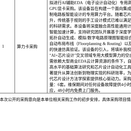
拟进行AI辅助EDA（电子设计自动化）专用
GPU显卡
采购。该设备旨在构建一个面向集
制电路板智能设计的专用算力平台。随着芯
升，传统基于规则的手工设计模式已难以满
的科研需求。本设备将深度融合高性能通用
智能加速计算，支持研究团队开展基于深度
拓扑自动生成、模拟/数字电路原理图智能综合
自动布局布线（Floorplanning & Routing
1
算力卡采购
的快速仿真验证。该设备的引入，将填补我
“AI+芯片设计”交叉领域专用
大模型
算力的空
需依赖大型商业EDA云计算资源的条件下，
高水平的基础算法研究和芯片设计自动化工
著提升从算法创新到物理实现的科研效率，
代芯片设计方法学探索提供核心驱动力。采
量：6套。维保期间对任何设备故障提供4小
应，48小时内免费上门服务。
本次公开的采购意向是本单位相关采购工作的初步安排，具体采购项目情