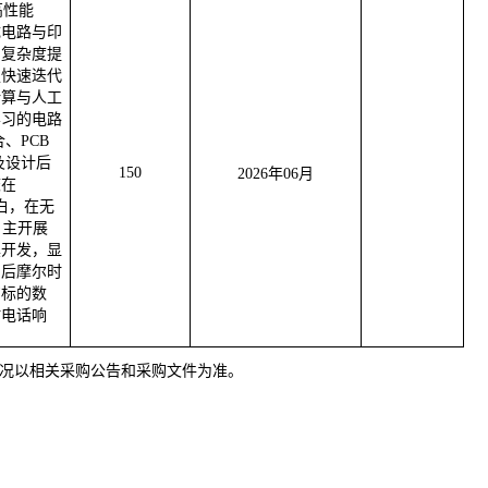
高性能
成电路与印
片复杂度提
足快速迭代
计算与人工
学习的电路
、PCB
）以及设计后
150
2026年06月
校在
白，在无
自主开展
具开发，显
为后摩尔时
购标的数
时电话响
况以相关采购公告和采购文件为准。